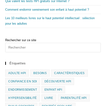
Que valent les tests HPI gratuits sur Internet ?
Comment endormir sereinement son enfant à haut potentiel ?
Les 10 meilleurs livres sur le haut potentiel intellectuel : sélection
pour les adultes
Rechercher sur ce site
Pre
Es
to
clo
Étiquettes
the
ADULTE HPI
BESOINS
CARACTÉRISTIQUES
sea
pan
CONFIANCE EN SOI
DÉCOUVERTE HPI
ENDORMISSEMENT
ENFANT HPI
HYPERSENSIBILITÉ
LIVRE
PARENTALITÉ HPI