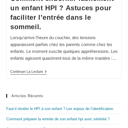
un enfant HPI ? Astuces pour
faciliter l’entrée dans le
sommeil.
Lorsqu’arrive l’heure du coucher, des tensions
apparaissent parfois chez les parents comme chez les
enfants. Le moment suscite quelques appréhensions. Les
enfants agissent quasiment tous de la même manière :…
Comment
Continuer La Lecture
Endormir
Facilement
Un
Enfant
HPI ?
Articles Récents
Astuces
Pour
Faciliter
Faut-il révéler le HPI à son enfant ? Les enjeux de l’identification.
L’entrée
Dans
Comment préparer la rentrée de son enfant hpi avec sérénité ?
Le
Sommeil.