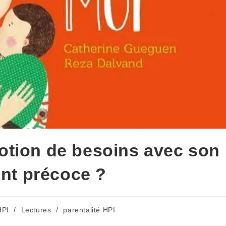
otion de besoins avec son
ent précoce ?
HPI
/
Lectures
/
parentalité HPI